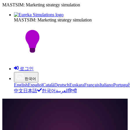
MASTSIM: Marketing strategy simulation
MASTSIM: Marketing strategy simulation
로그인
한국어
English
Español
Català
Deutsch
Euskara
Français
Italiano
Portuguê
中文
日本語
한국어
العربية
हिन्दी