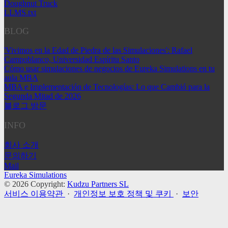
Doughnut Truck
LLMS.txt
BLOG
'Vivimos en la Edad de Piedra de las Simulaciones': Rafael
Campoblanco, Universidad Espíritu Santo
Cómo usar simulaciones de negocios de Eureka Simulations en tu
aula MBA
MBA e Implementación de Tecnologías: Lo que Cambió para la
Segunda Mitad de 2026
블로그 방문
INFO
회사 소개
문의하기
Mail
Eureka Simulations
© 2026 Copyright:
Kudzu Partners SL
서비스 이용약관
·
개인정보 보호 정책 및 쿠키
·
보안