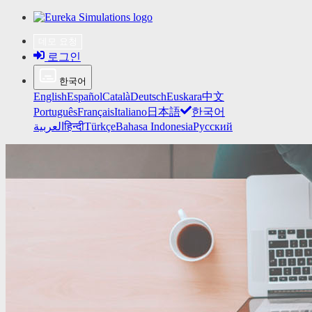
데모 요청
로그인
한국어
English
Español
Català
Deutsch
Euskara
中文
Português
Français
Italiano
日本語
한국어
العربية
हिन्दी
Türkçe
Bahasa Indonesia
Русский