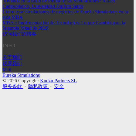
'Vivimos en la Edad de Piedra de las Simulaciones': Rafael
Campoblanco, Universidad Espíritu Santo
Cómo usar simulaciones de negocios de Eureka Simulations en tu
aula MBA
MBA e Implementación de Tecnologías: Lo que Cambió para la
Segunda Mitad de 2026
访问我们的博客
INFO
关于我们
联系我们
Mail
Eureka Simulations
© 2026 Copyright:
Kudzu Partners SL
服务条款
·
隐私政策
·
安全