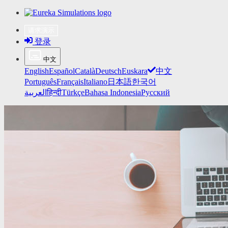
请求演示
登录
中文
English
Español
Català
Deutsch
Euskara
中文
Português
Français
Italiano
日本語
한국어
العربية
हिन्दी
Türkçe
Bahasa Indonesia
Русский