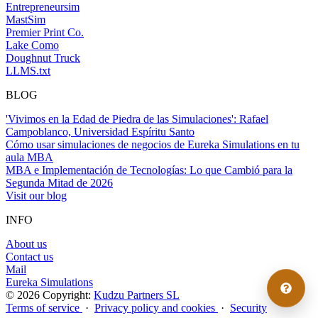
Entrepreneursim
MastSim
Premier Print Co.
Lake Como
Doughnut Truck
LLMS.txt
BLOG
'Vivimos en la Edad de Piedra de las Simulaciones': Rafael
Campoblanco, Universidad Espíritu Santo
Cómo usar simulaciones de negocios de Eureka Simulations en tu
aula MBA
MBA e Implementación de Tecnologías: Lo que Cambió para la
Segunda Mitad de 2026
Visit our blog
INFO
About us
Contact us
Mail
Eureka Simulations
© 2026 Copyright:
Kudzu Partners SL
Terms of service
·
Privacy policy and cookies
·
Security