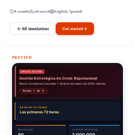
4 rounds
advanced
English, Spanish
All simulations
Get started
PREVIEW