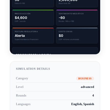
SIMULATION DETAILS
Category
BUSINESS
Level
advanced
Rounds
4
Languages
English, Spanish