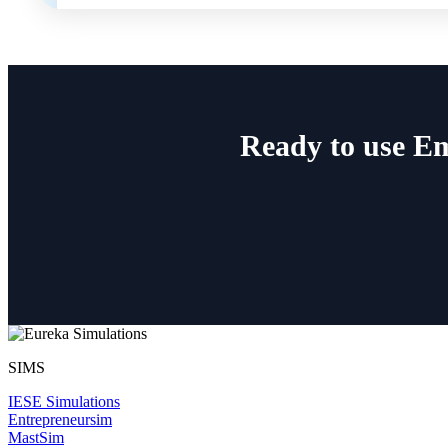
Ready to use Em
SIMS
IESE Simulations
Entrepreneursim
MastSim