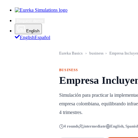
Request demo
English
English
Español
Eureka Basics
›
business
›
Empresa Incluye
BUSINESS
Empresa Incluye
Simulación para practicar la implementa
empresa colombiana, equilibrando infrae
4 trimestres.
4 rounds
intermediate
English, Spanis