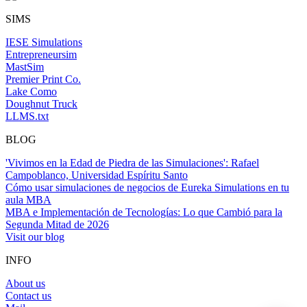
SIMS
IESE Simulations
Entrepreneursim
MastSim
Premier Print Co.
Lake Como
Doughnut Truck
LLMS.txt
BLOG
'Vivimos en la Edad de Piedra de las Simulaciones': Rafael
Campoblanco, Universidad Espíritu Santo
Cómo usar simulaciones de negocios de Eureka Simulations en tu
aula MBA
MBA e Implementación de Tecnologías: Lo que Cambió para la
Segunda Mitad de 2026
Visit our blog
INFO
About us
Contact us