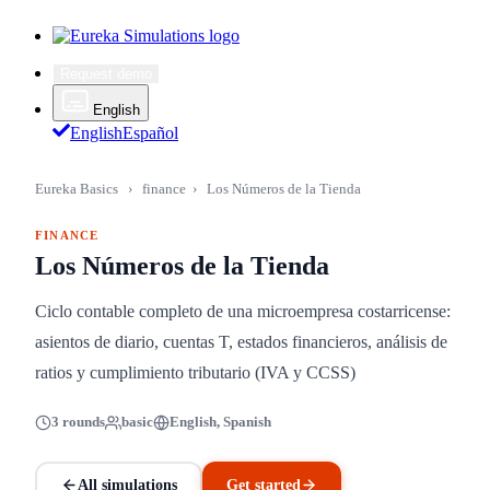
Request demo
English
English
Español
Eureka Basics
›
finance
›
Los Números de la Tienda
FINANCE
Los Números de la Tienda
Ciclo contable completo de una microempresa costarricense:
asientos de diario, cuentas T, estados financieros, análisis de
ratios y cumplimiento tributario (IVA y CCSS)
3 rounds
basic
English, Spanish
All simulations
Get started