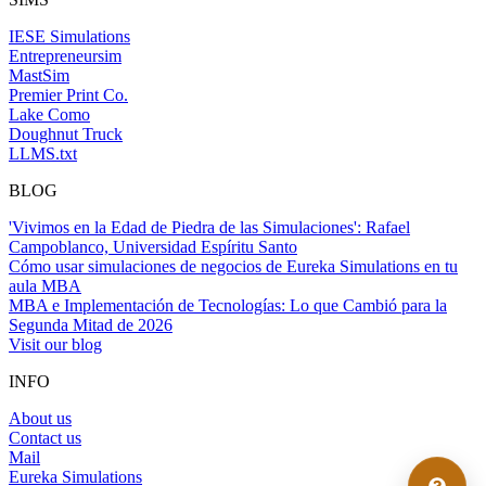
IESE Simulations
Entrepreneursim
MastSim
Premier Print Co.
Lake Como
Doughnut Truck
LLMS.txt
BLOG
'Vivimos en la Edad de Piedra de las Simulaciones': Rafael
Campoblanco, Universidad Espíritu Santo
Cómo usar simulaciones de negocios de Eureka Simulations en tu
aula MBA
MBA e Implementación de Tecnologías: Lo que Cambió para la
Segunda Mitad de 2026
Visit our blog
INFO
About us
Contact us
Mail
Eureka Simulations