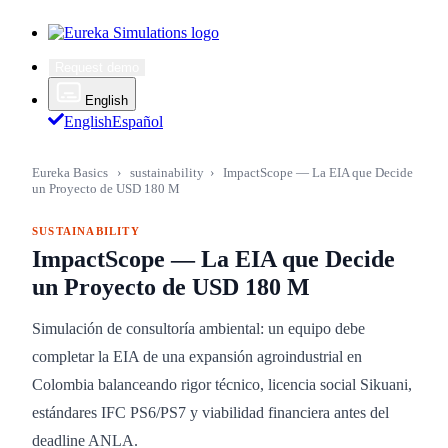
Request demo
English
English
Español
Eureka Basics
›
sustainability
›
ImpactScope — La EIA que Decide
un Proyecto de USD 180 M
SUSTAINABILITY
ImpactScope — La EIA que Decide
un Proyecto de USD 180 M
Simulación de consultoría ambiental: un equipo debe
completar la EIA de una expansión agroindustrial en
Colombia balanceando rigor técnico, licencia social Sikuani,
estándares IFC PS6/PS7 y viabilidad financiera antes del
deadline ANLA.