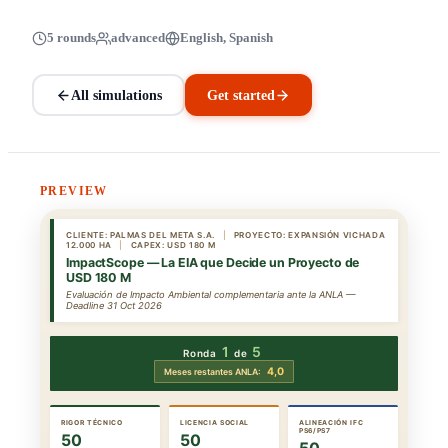
5 rounds
advanced
English, Spanish
All simulations
Get started
PREVIEW