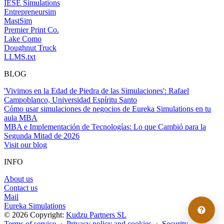
IESE Simulations
Entrepreneursim
MastSim
Premier Print Co.
Lake Como
Doughnut Truck
LLMS.txt
BLOG
'Vivimos en la Edad de Piedra de las Simulaciones': Rafael
Campoblanco, Universidad Espíritu Santo
Cómo usar simulaciones de negocios de Eureka Simulations en tu
aula MBA
MBA e Implementación de Tecnologías: Lo que Cambió para la
Segunda Mitad de 2026
Visit our blog
INFO
About us
Contact us
Mail
Eureka Simulations
© 2026 Copyright:
Kudzu Partners SL
Terms of service
·
Privacy policy and cookies
·
Security