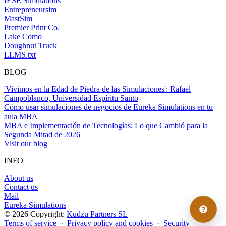
IESE Simulations
Entrepreneursim
MastSim
Premier Print Co.
Lake Como
Doughnut Truck
LLMS.txt
BLOG
'Vivimos en la Edad de Piedra de las Simulaciones': Rafael
Campoblanco, Universidad Espíritu Santo
Cómo usar simulaciones de negocios de Eureka Simulations en tu
aula MBA
MBA e Implementación de Tecnologías: Lo que Cambió para la
Segunda Mitad de 2026
Visit our blog
INFO
About us
Contact us
Mail
Eureka Simulations
© 2026 Copyright:
Kudzu Partners SL
Terms of service
·
Privacy policy and cookies
·
Security