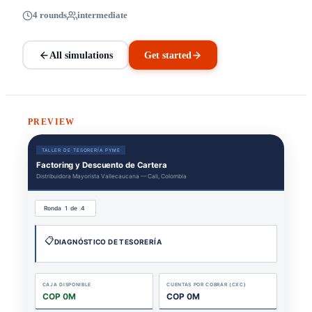
4 rounds
intermediate
All simulations
Get started
PREVIEW