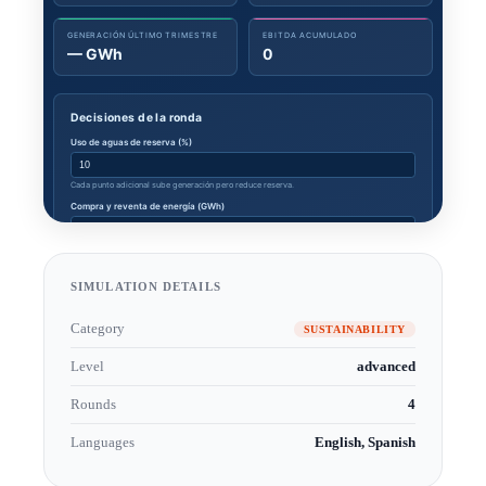
SIMULATION DETAILS
Category
SUSTAINABILITY
Level
advanced
Rounds
4
Languages
English, Spanish