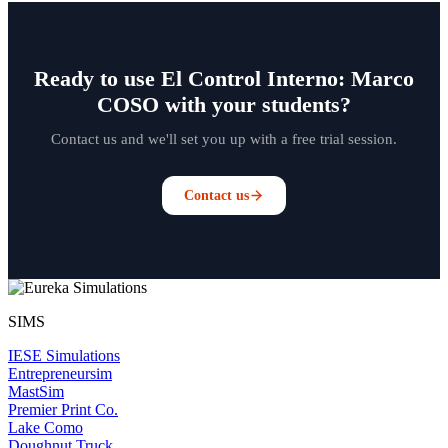
Ready to use El Control Interno: Marco
COSO with your students?
Contact us and we'll set you up with a free trial session.
Contact us
SIMS
IESE Simulations
Entrepreneursim
MastSim
Premier Print Co.
Lake Como
Doughnut Truck