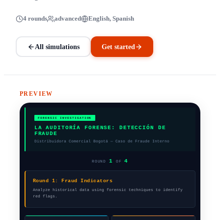
4 rounds
advanced
English, Spanish
All simulations
Get started
PREVIEW