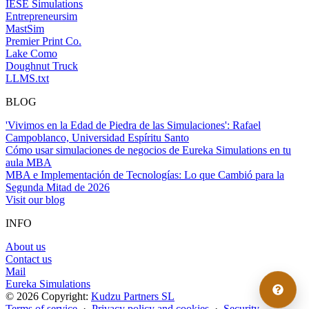
IESE Simulations
Entrepreneursim
MastSim
Premier Print Co.
Lake Como
Doughnut Truck
LLMS.txt
BLOG
'Vivimos en la Edad de Piedra de las Simulaciones': Rafael
Campoblanco, Universidad Espíritu Santo
Cómo usar simulaciones de negocios de Eureka Simulations en tu
aula MBA
MBA e Implementación de Tecnologías: Lo que Cambió para la
Segunda Mitad de 2026
Visit our blog
INFO
About us
Contact us
Mail
Eureka Simulations
© 2026 Copyright:
Kudzu Partners SL
Terms of service
·
Privacy policy and cookies
·
Security