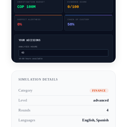
SIMULATION DETAILS
Category
FINANCE
Level
advanced
Rounds
4
Languages
English, Spanish