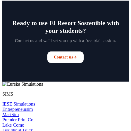
Ready to use El Resort Sostenible with
your students?
Contact us and we'll set you up with a free trial session.
Contact us
SIMS
IESE Simulations
Entrepreneursim
MastSim
Premier Print Co.
Lake Como
Doughnut Truck