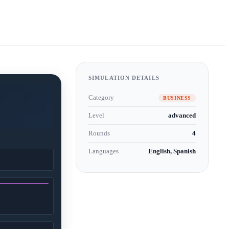
SIMULATION DETAILS
Category
BUSINESS
Level
advanced
Rounds
4
Languages
English, Spanish