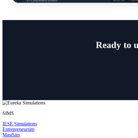
Ready to u
SIMS
IESE Simulations
Entrepreneursim
MastSim