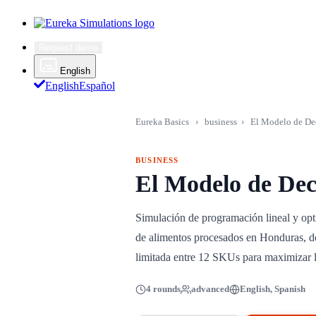
Request demo
English
English
Español
Eureka Basics
›
business
›
El Modelo de De
BUSINESS
El Modelo de Dec
Simulación de programación lineal y op
de alimentos procesados en Honduras, do
limitada entre 12 SKUs para maximizar l
4 rounds
advanced
English, Spanish