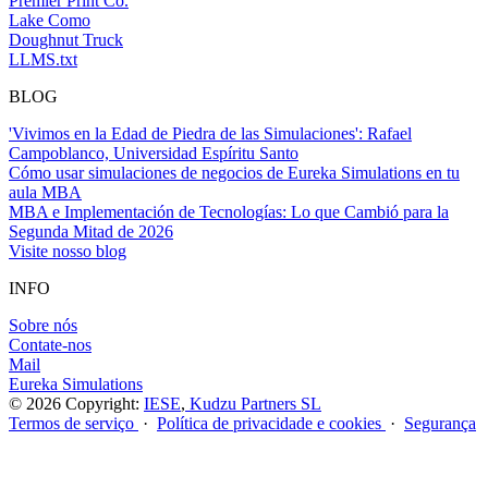
Premier Print Co.
Lake Como
Doughnut Truck
LLMS.txt
BLOG
'Vivimos en la Edad de Piedra de las Simulaciones': Rafael
Campoblanco, Universidad Espíritu Santo
Cómo usar simulaciones de negocios de Eureka Simulations en tu
aula MBA
MBA e Implementación de Tecnologías: Lo que Cambió para la
Segunda Mitad de 2026
Visite nosso blog
INFO
Sobre nós
Contate-nos
Mail
Eureka Simulations
© 2026 Copyright:
IESE
,
Kudzu Partners SL
Termos de serviço
·
Política de privacidade e cookies
·
Segurança