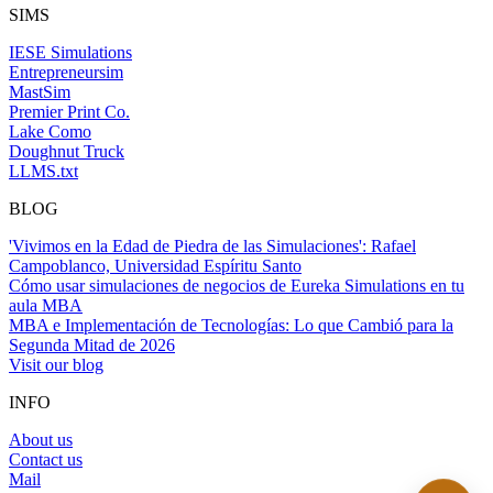
SIMS
IESE Simulations
Entrepreneursim
MastSim
Premier Print Co.
Lake Como
Doughnut Truck
LLMS.txt
BLOG
'Vivimos en la Edad de Piedra de las Simulaciones': Rafael
Campoblanco, Universidad Espíritu Santo
Cómo usar simulaciones de negocios de Eureka Simulations en tu
aula MBA
MBA e Implementación de Tecnologías: Lo que Cambió para la
Segunda Mitad de 2026
Visit our blog
INFO
About us
Contact us
Mail