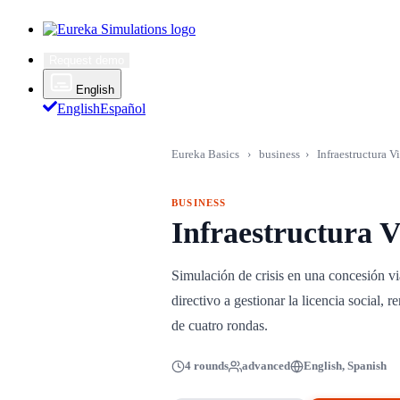
Request demo
English
English
Español
Eureka Basics
›
business
›
Infraestructura V
BUSINESS
Infraestructura V
Simulación de crisis en una concesión v
directivo a gestionar la licencia social, 
de cuatro rondas.
4 rounds
advanced
English, Spanish