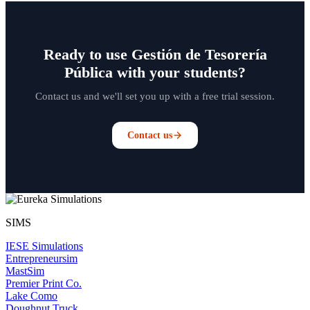
Ready to use Gestión de Tesorería
Pública with your students?
Contact us and we'll set you up with a free trial session.
Contact us
SIMS
IESE Simulations
Entrepreneursim
MastSim
Premier Print Co.
Lake Como
Doughnut Truck