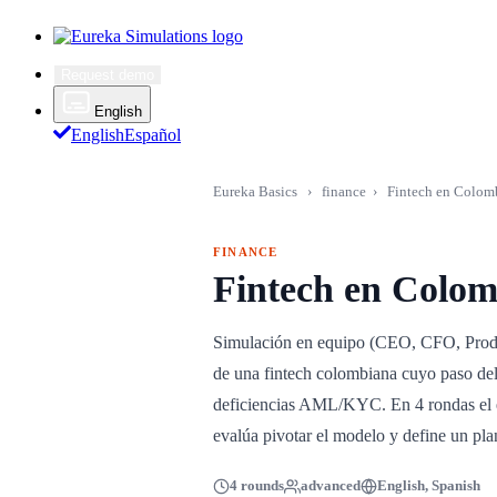
Request demo
English
English
Español
Eureka Basics
›
finance
›
Fintech en Colomb
FINANCE
Fintech en Colom
Simulación en equipo (CEO, CFO, Produc
de una fintech colombiana cuyo paso del
deficiencias AML/KYC. En 4 rondas el eq
evalúa pivotar el modelo y define un pla
4 rounds
advanced
English, Spanish