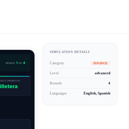
SIMULATION DETAILS
Category
FINANCE
Level
advanced
Rounds
4
Languages
English, Spanish