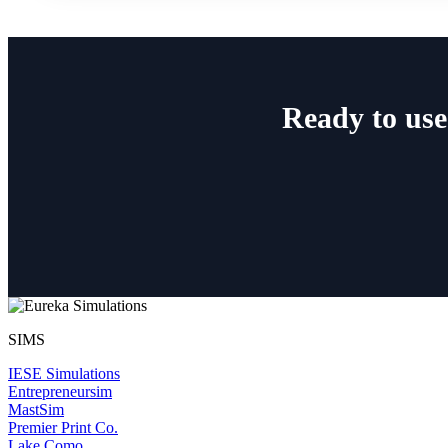
Ready to use
SIMS
IESE Simulations
Entrepreneursim
MastSim
Premier Print Co.
Lake Como