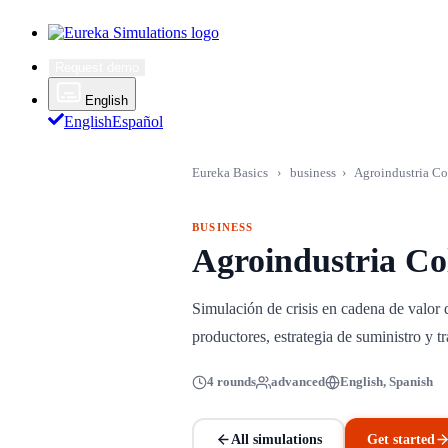
Request demo
English
English
Español
Eureka Basics
›
business
›
Agroindustria C
BUSINESS
Agroindustria C
Simulación de crisis en cadena de valor
productores, estrategia de suministro y 
4 rounds
advanced
English, Spanish
All simulations
Get started