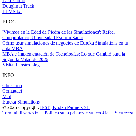
Lake Como
Doughnut Truck
LLMS.txt
BLOG
'Vivimos en la Edad de Piedra de las Simulaciones': Rafael
Campoblanco, Universidad Espíritu Santo
Cómo usar simulaciones de negocios de Eureka Simulations en tu
aula MBA
MBA e Implementación de Tecnologías: Lo que Cambió para la
Segunda Mitad de 2026
Visita il nostro blog
INFO
Chi siamo
Contattaci
Mail
Eureka Simulations
© 2026 Copyright:
IESE
,
Kudzu Partners SL
Termini di servizio
·
Politica sulla privacy e sui cookie
·
Sicurezza