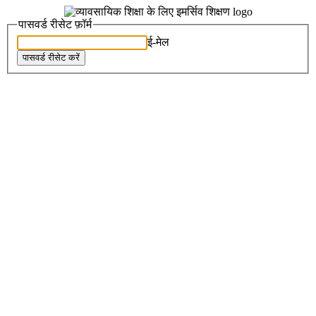
पासवर्ड रीसेट फ़ॉर्म
ई-मेल