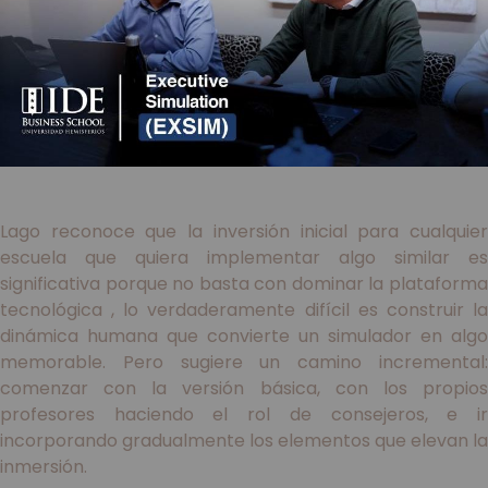
Lago reconoce que la inversión inicial para cualquier
escuela que quiera implementar algo similar es
significativa porque no basta con dominar la plataforma
tecnológica , lo verdaderamente difícil es construir la
dinámica humana que convierte un simulador en algo
memorable. Pero sugiere un camino incremental:
comenzar con la versión básica, con los propios
profesores haciendo el rol de consejeros, e ir
incorporando gradualmente los elementos que elevan la
inmersión.