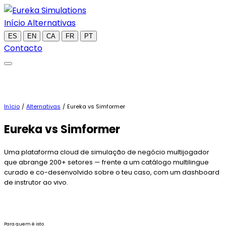
Início
Alternativas
ES
EN
CA
FR
PT
Contacto
Início
/
Alternativas
/
Eureka vs Simformer
Eureka
vs Simformer
Uma plataforma cloud de simulação de negócio multijogador
que abrange 200+ setores — frente a um catálogo multilingue
curado e co-desenvolvido sobre o teu caso, com um dashboard
de instrutor ao vivo.
Para quem é isto