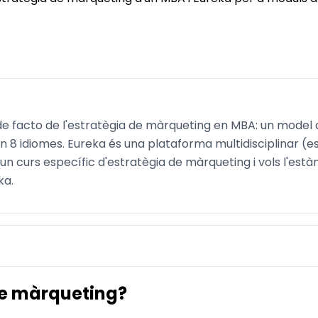
de facto de l'estratègia de màrqueting en MBA: un model d
 en 8 idiomes. Eureka és una plataforma multidisciplinar (
 un curs específic d'estratègia de màrqueting i vols l'est
ka.
 de màrqueting?