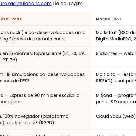
urekasimulations.com
i la corregim.
MULATIONS
MARKSTRAT
ions nucli (18 co-desenvolupades amb
Markstrat (B2C du
tàleg Express de formats curts
DigitalMediaPRO; 2
en 16 idiomes; Express en 9 (EN, ES, CA,
8 idiomes — web: EN
T, PT, ZH)
im i 18 simulacions co-desenvolupades
Molt alta — l'est
sors de l'IESE
INSEAD); usat per 
ta — Express de 90 min per escalar a
Mitjana — progra
 managers
per a L&D corpora
S, 100% navegador (plataforma
Cloud SaaS (web) +
, allotjat a la UE (RGPD)