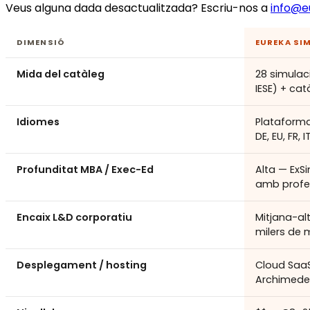
Veus alguna dada desactualitzada? Escriu-nos a
info@e
DIMENSIÓ
EUREKA SI
Mida del catàleg
28 simulac
IESE) + ca
Idiomes
Plataforma 
DE, EU, FR, I
Profunditat MBA / Exec-Ed
Alta — ExS
amb profes
Encaix L&D corporatiu
Mitjana-al
milers de
Desplegament / hosting
Cloud Saa
Archimedes)