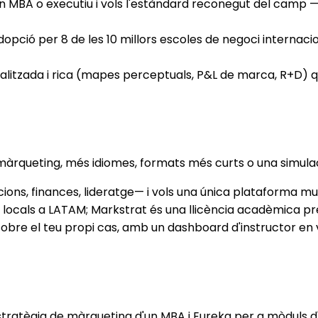
en MBA o executiu i vols l'estàndard reconegut del camp 
dopció per 8 de les 10 millors escoles de negoci internac
litzada i rica (mapes perceptuals, P&L de marca, R+D) qu
àrqueting, més idiomes, formats més curts o una simulaci
s, finances, lideratge— i vols una única plataforma multi
t locals a LATAM; Markstrat és una llicència acadèmica p
bre el teu propi cas, amb un dashboard d'instructor en 
stratègia de màrqueting d'un MBA i Eureka per a mòduls d'