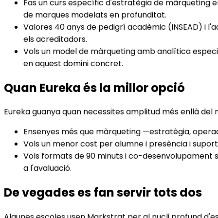
Fas un curs específic d'estratègia de màrqueting 
de marques modelats en profunditat.
Valores 40 anys de pedigrí acadèmic (INSEAD) i l'a
els acreditadors.
Vols un model de màrqueting amb analítica especia
en aquest domini concret.
Quan Eureka és la millor opció
Eureka guanya quan necessites amplitud més enllà del m
Ensenyes més que màrqueting —estratègia, operacion
Vols un menor cost per alumne i presència i supor
Vols formats de 90 minuts i co-desenvolupament so
a l'avaluació.
De vegades es fan servir tots dos
Algunes escoles usen Markstrat per al nucli profund d'e