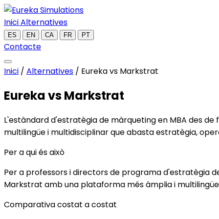
Inici
Alternatives
ES
EN
CA
FR
PT
Contacte
Inici
/
Alternatives
/
Eureka vs Markstrat
Eureka
vs Markstrat
L'estàndard d'estratègia de màrqueting en MBA des de fa
multilingüe i multidisciplinar que abasta estratègia, oper
Per a qui és això
Per a professors i directors de programa d'estratègi
Markstrat amb una plataforma més àmplia i multilingüe
Comparativa costat a costat