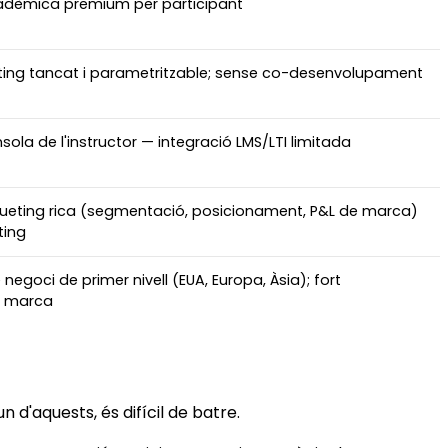
cadèmica premium per participant
ing tancat i parametritzable; sense co-desenvolupament
ola de l'instructor — integració LMS/LTI limitada
ueting rica (segmentació, posicionament, P&L de marca)
ing
 negoci de primer nivell (EUA, Europa, Àsia); fort
e marca
 d'aquests, és difícil de batre.