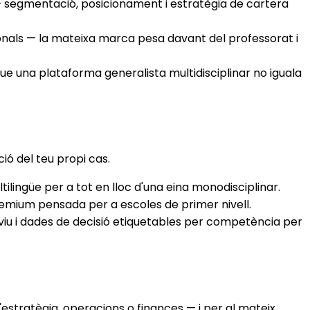
— segmentació, posicionament i estratègia de cartera
ionals — la mateixa marca pesa davant del professorat i
e una plataforma generalista multidisciplinar no iguala
ó del teu propi cas.
lingüe per a tot en lloc d'una eina monodisciplinar.
remium pensada per a escoles de primer nivell.
viu i dades de decisió etiquetables per competència per
estratègia, operacions o finances — i per al mateix