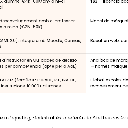
/alumne; €4K–60K/any a nivell
$$$ — llicència a
al
-desenvolupament amb el professor;
Model de màrquet
ns a mida (€25–50K)
(SAML 2.0); integra amb Moodle, Canvas,
Basat en web; cons
d
d'instructor en viu; dades de decisió
Analítica de màrq
es per competència (apte per a AoL)
— només màrquet
ATAM (família IESE: IPADE, IAE, INALDE,
Global, escoles de
 institucions, 10.000+ alumnes
reconeixement d
màrqueting, Markstrat és la referència. Si el teu cas és un