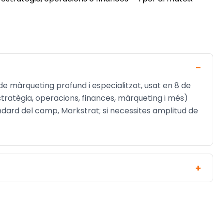
e màrqueting profund i especialitzat, usat en 8 de
estratègia, operacions, finances, màrqueting i més)
àndard del camp, Markstrat; si necessites amplitud de