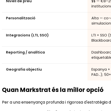
Nivell de preu
$$ — €8–25
institucion
Personalització
Alta — co
simulacio
Integracions (LTI, SSO)
LTI + SSO 
Blackboar
Reporting / analítica
Dashboard 
etiquetabl
Geografia objectiu
Espanya + L
PAD…); 50+
Quan Markstrat és la millor opció
Per a una ensenyança profunda i rigorosa d'estratègia de 