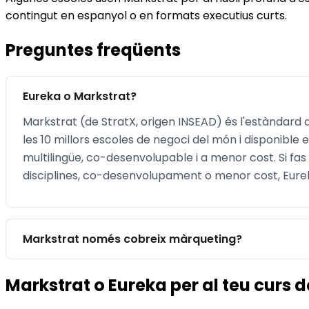
contingut en espanyol o en formats executius curts.
Preguntes freqüents
Eureka o Markstrat?
Markstrat (de StratX, origen INSEAD) és l'estàndard 
les 10 millors escoles de negoci del món i disponible
multilingüe, co-desenvolupable i a menor cost. Si fas
disciplines, co-desenvolupament o menor cost, Eure
Markstrat només cobreix màrqueting?
Markstrat o Eureka per al teu curs