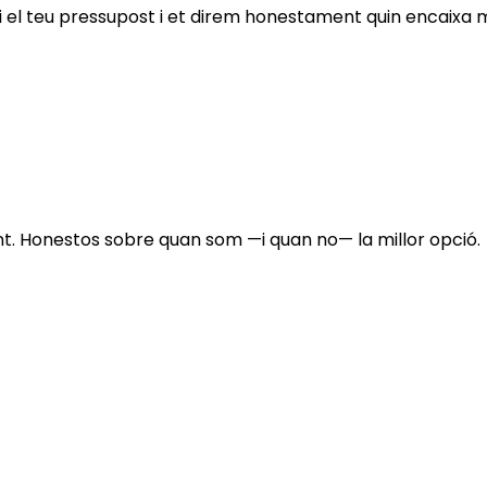
s i el teu pressupost i et direm honestament quin encaixa mi
t. Honestos sobre quan som —i quan no— la millor opció.