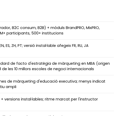
rador, B2C consum, B2B) + mòduls BrandPRO, MixPRO,
M+ participants, 500+ institucions
, ES, ZH, PT; versió instal·lable afegeix FR, RU, JA
àndard de facto d'estratègia de màrqueting en MBA (origen
8 de les 10 millors escoles de negoci internacionals
mes de màrqueting d'educació executiva; menys indicat
tiu ampli
 versions instal·lables; ritme marcat per l'instructor