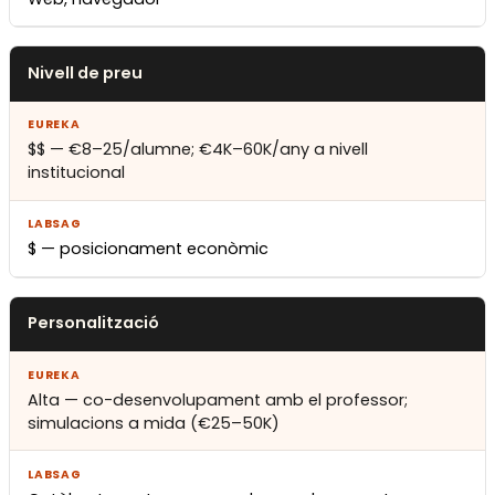
Nivell de preu
$$ — €8–25/alumne; €4K–60K/any a nivell
institucional
$ — posicionament econòmic
Personalització
Alta — co-desenvolupament amb el professor;
simulacions a mida (€25–50K)