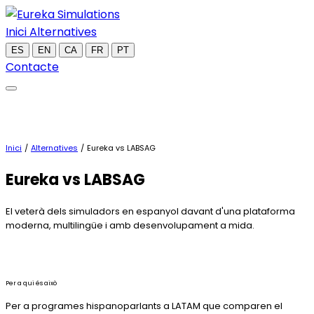
Inici
Alternatives
ES
EN
CA
FR
PT
Contacte
Inici
/
Alternatives
/
Eureka vs LABSAG
Eureka
vs LABSAG
El veterà dels simuladors en espanyol davant d'una plataforma
moderna, multilingüe i amb desenvolupament a mida.
Per a qui és això
Per a programes hispanoparlants a LATAM que comparen el