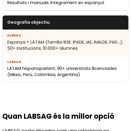
Resultats i manuals íntegrament en espanyol
Geografia objectiu
Espanya + LATAM (família IESE: IPADE, IAE, INALDE, PAD…);
50+ institucions, 10.000+ alumnes
LATAM hispanoparlant; 90+ universitats llicenciades
(Mèxic, Perú, Colòmbia, Argentina)
Quan LABSAG és la millor opció
LABSAG porta dècades sent una referència en