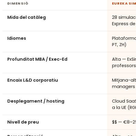
DIMENSIÓ
EUREKA SI
Mida del catàleg
28 simulac
Express de
Idiomes
Plataforma 
PT, ZH)
Profunditat MBA / Exec-Ed
Alta — ExS
professors 
Encaix L&D corporatiu
Mitjana-al
managers
Desplegament / hosting
Cloud SaaS
a la UE (R
Nivell de preu
$$ — €8–25