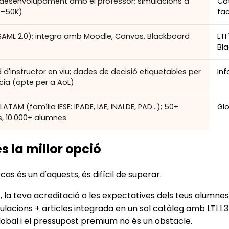
desenvolupament amb el professor; simulacions a
Ca
5–50K)
fac
(SAML 2.0); integra amb Moodle, Canvas, Blackboard
LTI
Bla
d'instructor en viu; dades de decisió etiquetables per
Inf
ia (apte per a AoL)
ATAM (família IESE: IPADE, IAE, INALDE, PAD…); 50+
Glo
ns, 10.000+ alumnes
 la millor opció
cas és un d'aquests, és difícil de superar.
 la teva acreditació o les expectatives dels teus alumnes
acions + articles integrada en un sol catàleg amb LTI 1.3 
lobal i el pressupost premium no és un obstacle.