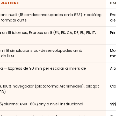
MULATIONS
HA
ions nucli (18 co-desenvolupades amb IESE) + catàleg
Eno
 formats curts
d'e
en 16 idiomes; Express en 9 (EN, ES, CA, DE, EU, FR, IT,
Pri
im i 18 simulacions co-desenvolupades amb
Mol
de l'IESE
ma
ta — Express de 90 min per escalar a milers de
Alt
, 100% navegador (plataforma Archimedes), allotjat
Cl
GPD)
/alumne; €4K–60K/any a nivell institucional
$$