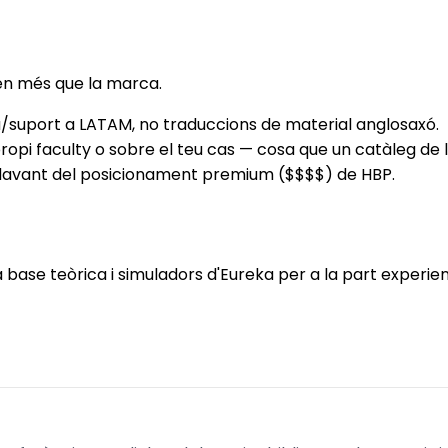
sen més que la marca.
a/suport a LATAM, no traduccions de material anglosaxó.
pi faculty o sobre el teu cas — cosa que un catàleg de ll
$$ davant del posicionament premium ($$$$) de HBP.
la base teòrica i simuladors d'Eureka per a la part expe