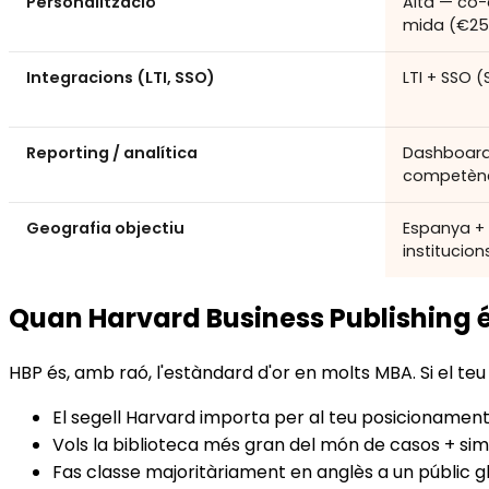
Personalització
Alta — co-
mida (€2
Integracions (LTI, SSO)
LTI + SSO 
Reporting / analítica
Dashboard 
competènc
Geografia objectiu
Espanya + L
institucio
Quan Harvard Business Publishing és
HBP és, amb raó, l'estàndard d'or en molts MBA. Si el teu 
El segell Harvard importa per al teu posicionament,
Vols la biblioteca més gran del món de casos + simul
Fas classe majoritàriament en anglès a un públic g