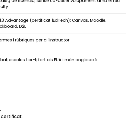
tàleg de llicència; sense co-desenvolupament amb el teu
ulty
 1.3 Advantage (certificat 1EdTech); Canvas, Moodle,
ckboard, D2L
ormes i rúbriques per a l'instructor
bal; escoles tier-1; fort als EUA i món anglosaxó
.
certificat.