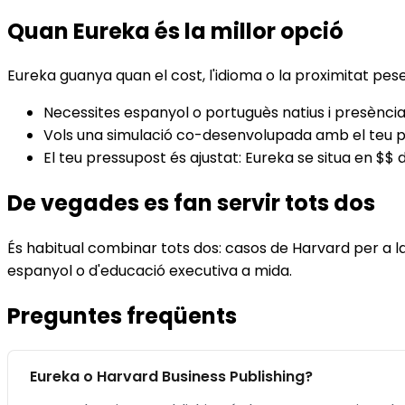
Quan Eureka és la millor opció
Eureka guanya quan el cost, l'idioma o la proximitat pe
Necessites espanyol o portuguès natius i presènci
Vols una simulació co-desenvolupada amb el teu pro
El teu pressupost és ajustat: Eureka se situa en 
De vegades es fan servir tots dos
És habitual combinar tots dos: casos de Harvard per a 
espanyol o d'educació executiva a mida.
Preguntes freqüents
Eureka o Harvard Business Publishing?