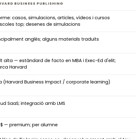
RVARD BUSINESS PUBLISHING
rme: casos, simulacions, articles, vídeos i cursos
scoles top; desenes de simulacions
ncipalment anglès; alguns materials traduïts
t alta — estàndard de facto en MBA i Exec-Ed d'elit;
rca Harvard
a (Harvard Business Impact / corporate learning)
oud SaaS; integració amb LMS
$$ — premium; per alumne