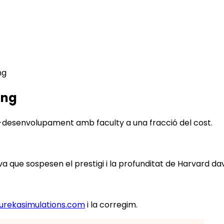
ng
ing
desenvolupament amb faculty a una fracció del cost.
 que sospesen el prestigi i la profunditat de Harvard dava
urekasimulations.com
i la corregim.