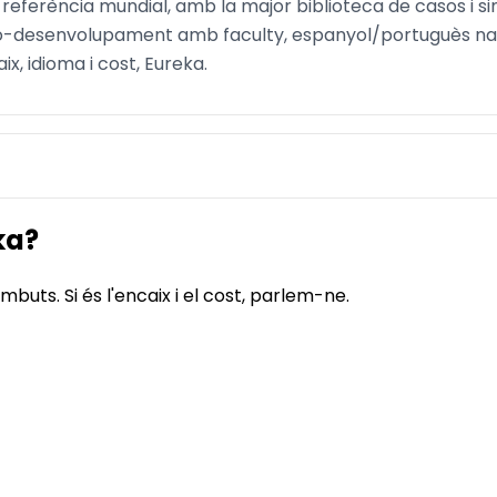
ferència mundial, amb la major biblioteca de casos i simul
o-desenvolupament amb faculty, espanyol/portuguès natiu
, idioma i cost, Eureka.
ka?
mbuts. Si és l'encaix i el cost, parlem-ne.