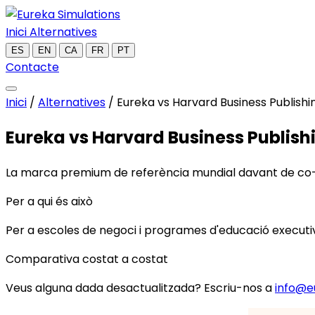
Inici
Alternatives
ES
EN
CA
FR
PT
Contacte
Inici
/
Alternatives
/
Eureka vs Harvard Business Publishi
Eureka
vs Harvard Business Publish
La marca premium de referència mundial davant de co-
Per a qui és això
Per a escoles de negoci i programes d'educació executiva
Comparativa costat a costat
Veus alguna dada desactualitzada? Escriu-nos a
info@e