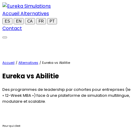
Accueil
Alternatives
ES
EN
CA
FR
PT
Contact
Accueil
/
Alternatives
/
Eureka vs Abilitie
Eureka
vs Abilitie
Des programmes de leadership par cohortes pour entreprises (le
« 12-Week MBA ») face à une plateforme de simulation multilingue,
modulaire et scalable.
Pour qui c'est